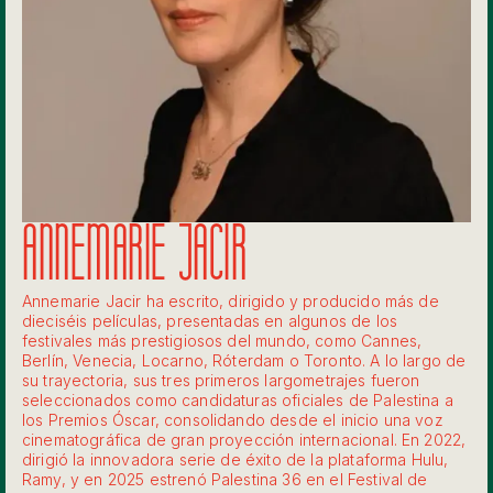
ANNEMARIE JACIR
Annemarie Jacir ha escrito, dirigido y producido más de
dieciséis películas, presentadas en algunos de los
festivales más prestigiosos del mundo, como Cannes,
Berlín, Venecia, Locarno, Róterdam o Toronto. A lo largo de
su trayectoria, sus tres primeros largometrajes fueron
seleccionados como candidaturas oficiales de Palestina a
los Premios Óscar, consolidando desde el inicio una voz
cinematográfica de gran proyección internacional. En 2022,
dirigió la innovadora serie de éxito de la plataforma Hulu,
Ramy, y en 2025 estrenó Palestina 36 en el Festival de