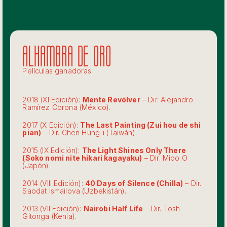
Alhambra de oro
Películas ganadoras
2018 (XI Edición):
Mente Revólver
– Dir. Alejandro
Ramírez Corona (México).
2017 (X Edición):
The Last Painting (Zui hou de shi
pian)
– Dir. Chen Hung-i (Taiwán).
2015 (IX Edición):
The Light Shines Only There
(Soko nomi nite hikari kagayaku)
– Dir. Mipo O
(Japón).
2014 (VIII Edición):
40 Days of Silence (Chilla)
– Dir.
Saodat Ismailova (Uzbekistán).
2013 (VII Edición):
Nairobi Half Life
– Dir. Tosh
Gitonga (Kenia).