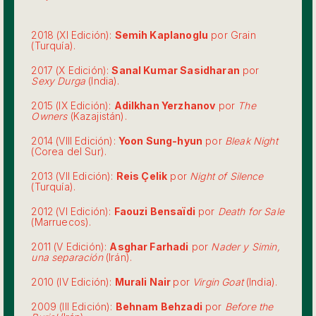
2018 (XI Edición):
Semih Kaplanoglu
por Grain
(Turquía).
2017 (X Edición):
Sanal Kumar Sasidharan
por
Sexy Durga
(India).
2015 (IX Edición):
Adilkhan Yerzhanov
por
The
Owners
(Kazajistán).
2014 (VIII Edición):
Yoon Sung-hyun
por
Bleak Night
(Corea del Sur).
2013 (VII Edición):
Reis Çelik
por
Night of Silence
(Turquía).
2012 (VI Edición):
Faouzi Bensaïdi
por
Death for Sale
(Marruecos).
2011 (V Edición):
Asghar Farhadi
por
Nader y Simin,
una separación
(Irán).
2010 (IV Edición):
Murali Nair
por
Virgin Goat
(India).
2009 (III Edición):
Behnam Behzadi
por
Before the