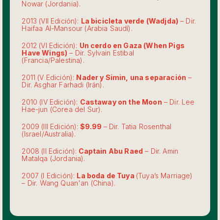
Nowar (Jordania).
2013 (VII Edición):
La bicicleta verde (Wadjda)
– Dir.
Haifaa Al-Mansour (Arabia Saudí).
2012 (VI Edición):
Un cerdo en Gaza (When Pigs
Have Wings)
– Dir. Sylvain Estibal
(Francia/Palestina).
2011 (V Edición):
Nader y Simin, una separación
–
Dir. Asghar Farhadi (Irán).
2010 (IV Edición):
Castaway on the Moon
– Dir. Lee
Hae-jun (Corea del Sur).
2009 (III Edición):
$9.99
– Dir. Tatia Rosenthal
(Israel/Australia).
2008 (II Edición):
Captain Abu Raed
– Dir. Amin
Matalqa (Jordania).
2007 (I Edición):
La boda de Tuya
(Tuya’s Marriage)
– Dir. Wang Quan'an (China).