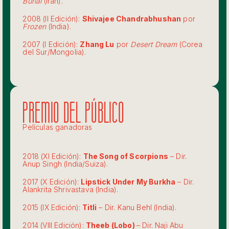
Burial
(Irán).
2008 (II Edición):
Shivajee Chandrabhushan
por
Frozen
(India).
2007 (I Edición):
Zhang Lu
por
Desert Dream
(Corea
del Sur/Mongolia).
premio del público
Películas ganadoras
2018 (XI Edición):
The Song of Scorpions
– Dir.
Anup Singh (India/Suiza).
2017 (X Edición):
Lipstick Under My Burkha
– Dir.
Alankrita Shrivastava (India).
2015 (IX Edición):
Titli
– Dir. Kanu Behl (India).
2014 (VIII Edición):
Theeb (Lobo)
– Dir. Naji Abu