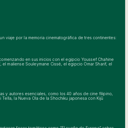
 un viaje por la memoria cinematográfica de tres continentes:
, comenzando en sus inicios con el egipcio Youssef Chahine
 el maliense Souleymane Cissé, el egipcio Omar Sharif, el
s y autores esenciales, como los 40 años de cine filipino,
i Tella, la Nueva Ola de la Shochiku japonesa con Kijū
 Destacan focos temáticos como “El sueño de Europa” sobre