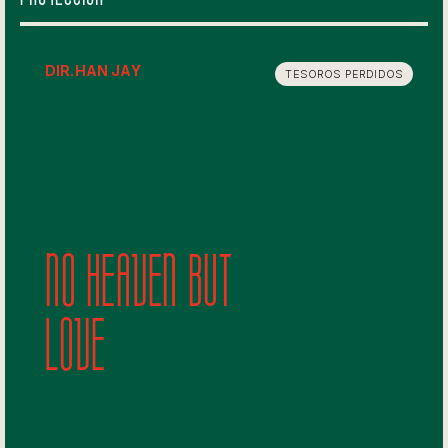
DIR.
HAN JAY
TESOROS PERDIDOS
No Heaven but
Love