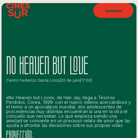
NO HEAVEN BUT LOVE
Centro Federico García Lorca
|
20 de julio
|
17:00
|
«No Heaven but Love», de Han Jay, llega a Tesoros
Perdidos. Corea, 1999: con el nuevo milenio acercándose y
el temor a un apocalipsis mundial, dos adolescentes de
procedencias muy distintas encuentran la una en la otra el
consuelo que necesitan. Lo que empieza siendo una
amistad se convierte en un precioso relato de amor que las
ayuda a afrontar las decisiones sobre sus propias vidas.
PROYECCIÓN: