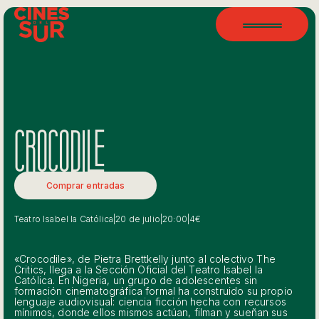
CROCODILE
Comprar entradas
Teatro Isabel la Católica
|
20 de julio
|
20:00
|
4€
«Crocodile», de Pietra Brettkelly junto al colectivo The
Critics, llega a la Sección Oficial del Teatro Isabel la
Católica. En Nigeria, un grupo de adolescentes sin
formación cinematográfica formal ha construido su propio
lenguaje audiovisual: ciencia ficción hecha con recursos
mínimos, donde ellos mismos actúan, filman y sueñan sus