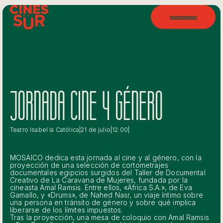
JORNADA CINE Y GÉNERO
Teatro Isabel la Católica
|
21 de julio
|
12:00
|
MOSAICO dedica esta jornada al cine y al género, con la
proyección de una selección de cortometrajes
documentales egipcios surgidos del Taller de Documental
Creativo de La Caravana de Mujeres, fundada por la
cineasta Amal Ramsis. Entre ellos, «África S.A.», de Eva
Gamallo, y «Drums», de Nahed Nasr, un viaje íntimo sobre
una persona en tránsito de género y sobre qué implica
liberarse de los límites impuestos.
Tras la proyección, una mesa de coloquio con Amal Ramsis