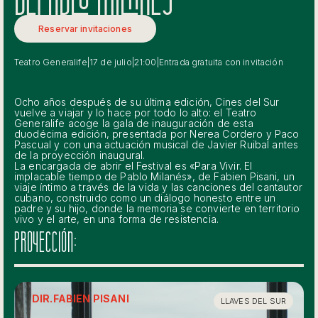
Reservar invitaciones
Teatro Generalife
|
17 de julio
|
21:00
|
Entrada gratuita con invitación
Ocho años después de su última edición, Cines del Sur
vuelve a viajar y lo hace por todo lo alto: el Teatro
Generalife acoge la gala de inauguración de esta
duodécima edición, presentada por Nerea Cordero y Paco
Pascual y con una actuación musical de Javier Ruibal antes
de la proyección inaugural.
La encargada de abrir el Festival es «Para Vivir. El
implacable tiempo de Pablo Milanés», de Fabien Pisani, un
viaje íntimo a través de la vida y las canciones del cantautor
cubano, construido como un diálogo honesto entre un
padre y su hijo, donde la memoria se convierte en territorio
vivo y el arte, en una forma de resistencia.
PROYECCIÓN:
DIR.
FABIEN PISANI
LLAVES DEL SUR