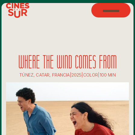
WHERE THE WIND COMES FROM
TÚNEZ, CATAR, FRANCIA
|
2025
|
COLOR
|
100 MIN