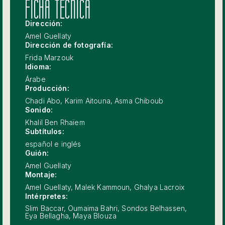
FICHA TECNICA
Dirección:
Amel Guellaty
Dirección de fotografía:
Frida Marzouk
Idioma:
Árabe
Producción:
Chadi Abo, Karim Aitouna, Asma Chiboub
Sonido:
Khalil Ben Rhaïem
Subtítulos:
español e inglés
Guión:
Amel Guellaty
Montaje:
Amel Guellaty, Malek Kammoun, Ghalya Lacroix
Intérpretes:
Slim Baccar, Oumaima Bahri, Sondos Belhassen,
Eya Bellagha, Maya Blouza