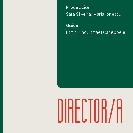
Producción:
Sara Silveira, Maria Ionescu
Guión:
Esmir Filho, Ismael Caneppele
DIRECTOR/A