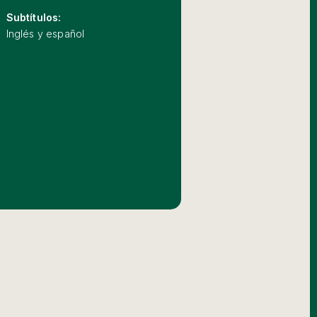
Subtítulos:
Inglés y español