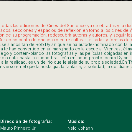
de todas las ediciones de Cines del Sur: once ya celebradas y la 
nvitados, secciones y espacios de reflexión en torno a los cines de 
ión de su programación, redescubrir autoras y autores, y seguir lo
Sur como punto de encuentro entre culturas, miradas y formas de 
ciseis años fan de Bob Dylan que se ha autode-nominado con tal 
ida le han convertido en un marginado en la escuela. Mientras, él 
ego y contem-plando las fotografías y las películas colgadas en 
blo natal hasta la ciudad brasileña en laque pronto tocará Dylan.
 la realidad, es un delirio que le aleja de su propia soledad.En 
niverso en el que la nostalgia, la fantasía, la soledad, la cotidi
Dirección de fotografía:
Música:
Mauro Pinheiro Jr
Nelo Johann