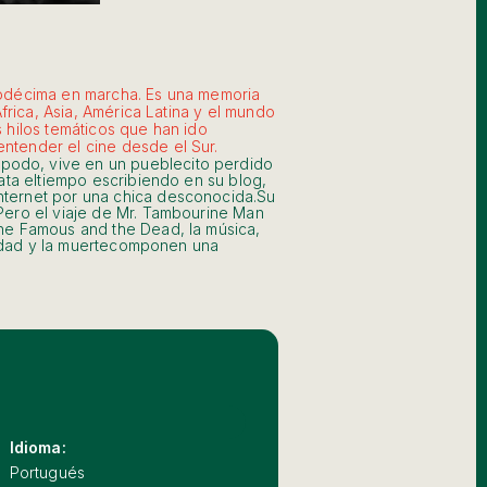
duodécima en marcha. Es una memoria
África, Asia, América Latina y el mundo
s hilos temáticos que han ido
entender el cine desde el Sur.
apodo, vive en un pueblecito perdido
mata eltiempo escribiendo en su blog,
internet por una chica desconocida.Su
 Pero el viaje de Mr. Tambourine Man
The Famous and the Dead, la música,
aneidad y la muertecomponen una
Idioma:
Portugués