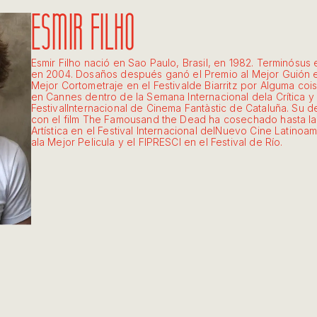
ESMIR FILHO
Esmir Filho nació en Sao Paulo, Brasil, en 1982. Terminósus
en 2004. Dosaños después ganó el Premio al Mejor Guión en
Mejor Cortometraje en el Festivalde Biarritz por Alguma coi
en Cannes dentro de la Semana Internacional dela Crítica y 
FestivalInternacional de Cinema Fantàstic de Cataluña. Su d
con el film The Famousand the Dead ha cosechado hasta la 
Artística en el Festival Internacional delNuevo Cine Latino
ala Mejor Pelicula y el FIPRESCI en el Festival de Río.