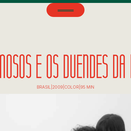
MOSOS E OS DUENDES DA
BRASIL
|
2009
|
COLOR
|
95 MIN