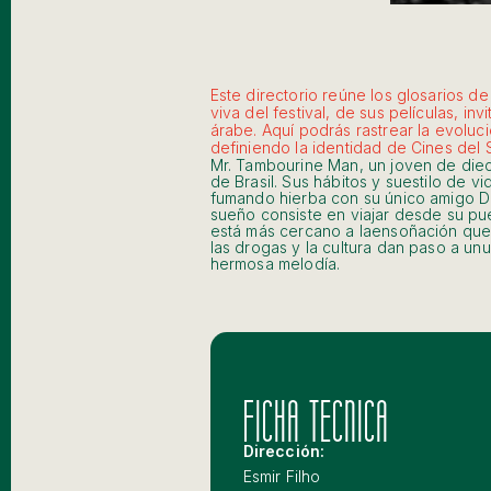
Este directorio reúne los glosarios 
viva del festival, de sus películas, i
árabe. Aquí podrás rastrear la evoluc
definiendo la identidad de Cines del 
Mr. Tambourine Man, un joven de die
de Brasil. Sus hábitos y suestilo de v
fumando hierba con su único amigo Di
sueño consiste en viajar desde su pue
está más cercano a laensoñación que a
las drogas y la cultura dan paso a unu
hermosa melodía.
FICHA TECNICA
Dirección:
Esmir Filho