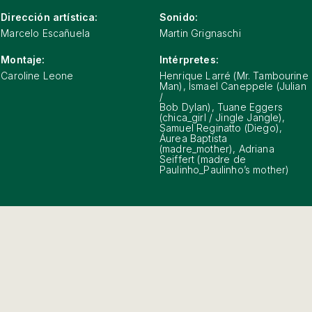
Dirección artística:
Sonido:
Marcelo Escañuela
Martin Grignaschi
Montaje:
Intérpretes:
Caroline Leone
Henrique Larré (Mr. Tambourine
Man), Ismael Caneppele (Julian
/
Bob Dylan), Tuane Eggers
(chica_girl / Jingle Jangle),
Samuel Reginatto (Diego),
Áurea Baptista
(madre_mother), Adriana
Seiffert (madre de
Paulinho_Paulinho’s mother)