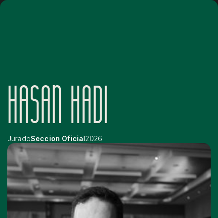
HASAN HADI
Jurado
Seccion Oficial
2026