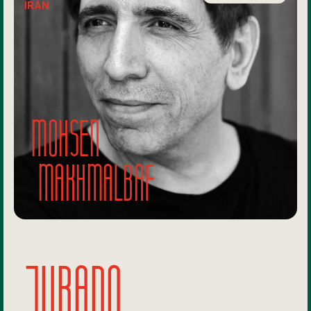
IRÁN
Mohsen
Makhmalbaf
JURADO