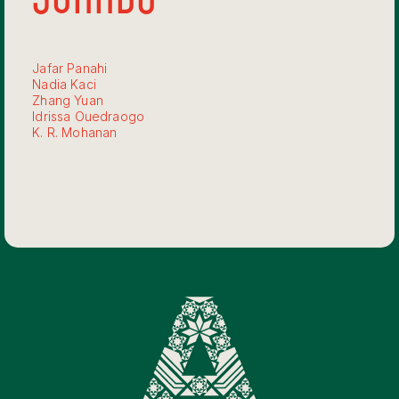
Jafar Panahi
Nadia Kaci
Zhang Yuan
Idrissa Ouedraogo
K. R. Mohanan